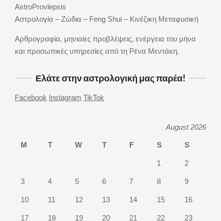
AstroProvlepsis
be
Αστρολογία – Ζώδια – Feng Shui – Κινέζικη Μεταφυσική
chosen
on
Αρθρογραφία, μηνιαίες προβλέψεις, ενέργεια του μήνα
the
και προσωπικές υπηρεσίες από τη Ρένα Μεντάκη.
product
page
Ελάτε στην αστρολογική μας παρέα!
Facebook
Instagram
TikTok
August 2026
M
T
W
T
F
S
S
1
2
3
4
5
6
7
8
9
10
11
12
13
14
15
16
17
18
19
20
21
22
23