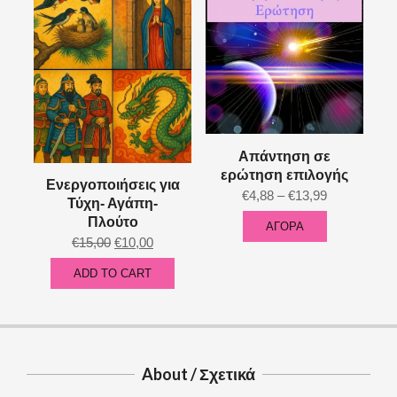
Απάντηση σε
ερώτηση επιλογής
Ενεργοποιήσεις για
Price
€
4,88
–
€
13,99
Τύχη- Αγάπη-
range:
Πλούτο
ΑΓΟΡΑ
This
€4,88
Original
Current
€
15,00
€
10,00
product
through
price
price
ADD TO CART
has
€13,99
was:
is:
multiple
€15,00.
€10,00.
variants.
The
options
About / Σχετικά
may