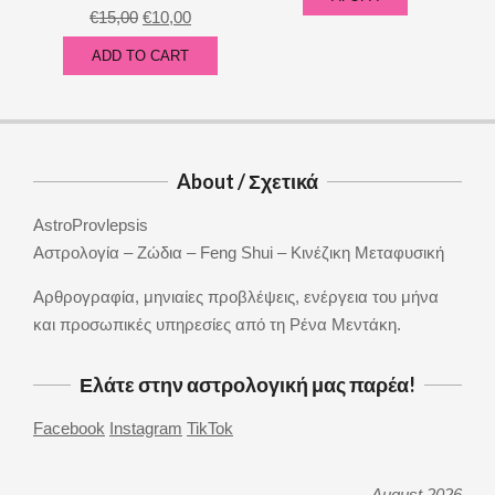
This
€4,88
Original
Current
€
15,00
€
10,00
product
through
price
price
ADD TO CART
has
€13,99
was:
is:
multiple
€15,00.
€10,00.
variants.
The
options
About / Σχετικά
may
AstroProvlepsis
be
Αστρολογία – Ζώδια – Feng Shui – Κινέζικη Μεταφυσική
chosen
on
Αρθρογραφία, μηνιαίες προβλέψεις, ενέργεια του μήνα
the
και προσωπικές υπηρεσίες από τη Ρένα Μεντάκη.
product
page
Ελάτε στην αστρολογική μας παρέα!
Facebook
Instagram
TikTok
August 2026