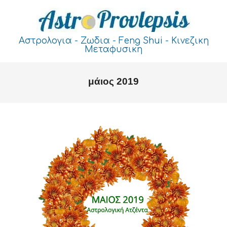
Skip
to
content
ASTROPROVLEPSIS
Αστρολογια - Ζωδια - Feng Shui - Κινεζικη
Μεταφυσικη
Primary
Navigation
μάιος 2019
Menu