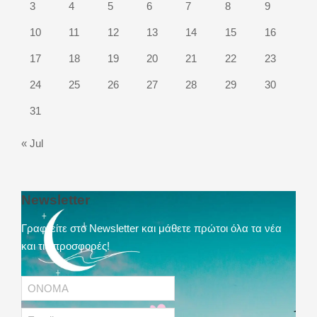
3
4
5
6
7
8
9
10
11
12
13
14
15
16
17
18
19
20
21
22
23
24
25
26
27
28
29
30
31
« Jul
Newsletter
Γραφτείτε στο Newsletter και μάθετε πρώτοι όλα τα νέα
και τις προσφορές!