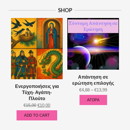
SHOP
Απάντηση σε
ερώτηση επιλογής
Ενεργοποιήσεις για
Price
€
4,88
–
€
13,99
Τύχη- Αγάπη-
range:
Πλούτο
ΑΓΟΡΑ
This
€4,88
Original
Current
€
15,00
€
10,00
product
through
price
price
ADD TO CART
has
€13,99
was:
is:
multiple
€15,00.
€10,00.