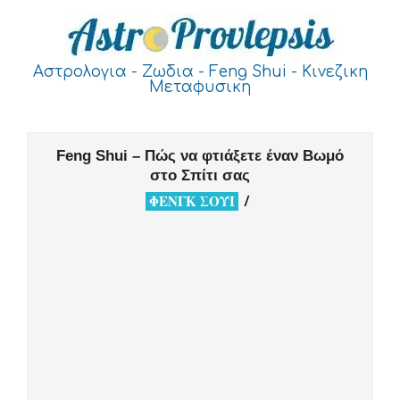
Skip
to
content
ASTROPROVLEPSIS
Αστρολογια - Ζωδια - Feng Shui - Κινεζικη
Μεταφυσικη
Primary
Navigation
Feng Shui – Πώς να φτιάξετε έναν Βωμό
Menu
στο Σπίτι σας
ΦΕΝΓΚ ΣΟΥΙ