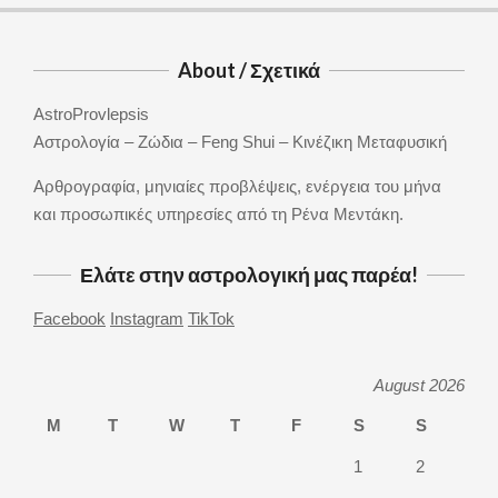
variants.
The
options
About / Σχετικά
may
AstroProvlepsis
be
Αστρολογία – Ζώδια – Feng Shui – Κινέζικη Μεταφυσική
chosen
on
Αρθρογραφία, μηνιαίες προβλέψεις, ενέργεια του μήνα
the
και προσωπικές υπηρεσίες από τη Ρένα Μεντάκη.
product
page
Ελάτε στην αστρολογική μας παρέα!
Facebook
Instagram
TikTok
August 2026
M
T
W
T
F
S
S
1
2